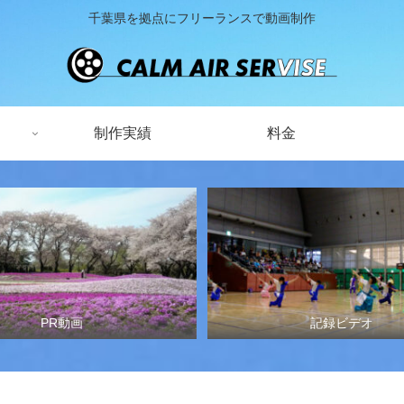
千葉県を拠点にフリーランスで動画制作
制作実績
料金
PR動画
記録ビデオ